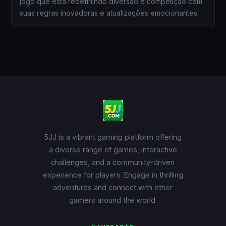
jogo que está redefinindo diversão e competição com
suas regras inovadoras e atualizações emocionantes.
5JJ is a vibrant gaming platform offering
a diverse range of games, interactive
challenges, and a community-driven
experience for players. Engage in thrilling
adventures and connect with other
gamers around the world.