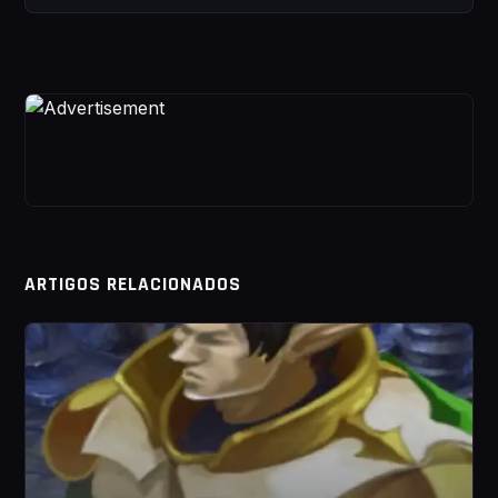
ARTIGOS RELACIONADOS