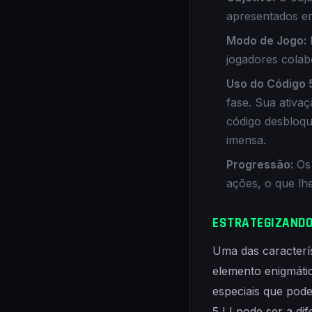
apresentados e
Modo de Jogo:
D
jogadores colab
Uso do Código 
fase. Sua ativaç
código desbloqu
imensa.
Progressão:
Os 
ações, o que lh
ESTRATEGIZANDO
Uma das caracterí
elemento enigmátic
especiais que pod
5JJ pode ser a dif