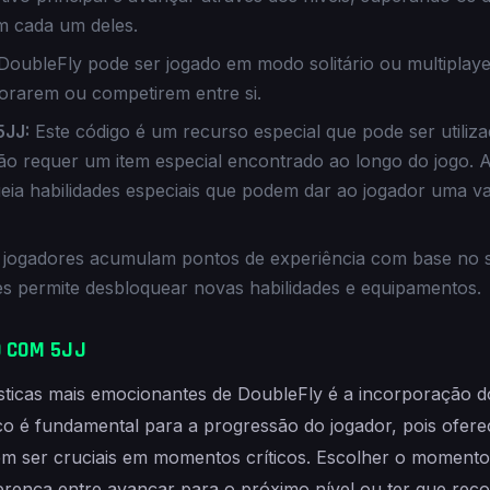
m cada um deles.
oubleFly pode ser jogado em modo solitário ou multiplaye
orarem ou competirem entre si.
5JJ:
Este código é um recurso especial que pode ser utiliz
ão requer um item especial encontrado ao longo do jogo. Ao
eia habilidades especiais que podem dar ao jogador uma va
jogadores acumulam pontos de experiência com base no 
es permite desbloquear novas habilidades e equipamentos.
 COM 5JJ
sticas mais emocionantes de DoubleFly é a incorporação d
o é fundamental para a progressão do jogador, pois ofere
em ser cruciais em momentos críticos. Escolher o momento
erença entre avançar para o próximo nível ou ter que rec