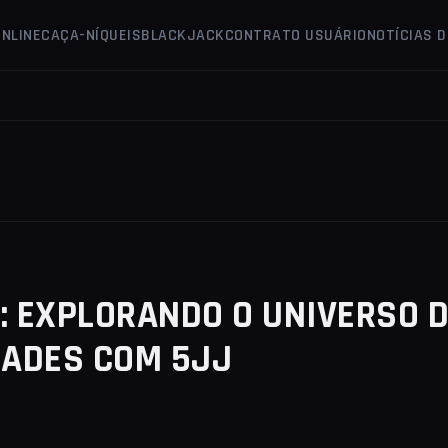
ONLINE
CAÇA-NÍQUEIS
BLACKJACK
CONTRATO USUÁRIO
NOTÍCIAS 
: EXPLORANDO O UNIVERSO 
DADES COM 5JJ