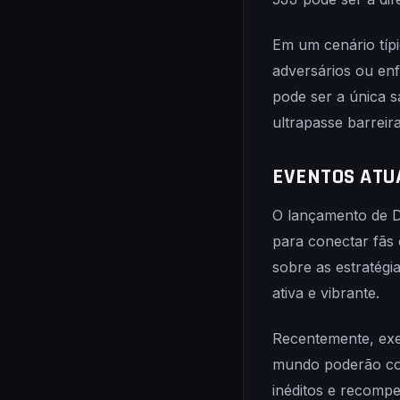
Em um cenário típ
adversários ou en
pode ser a única s
ultrapasse barreir
EVENTOS ATU
O lançamento de D
para conectar fãs
sobre as estratégi
ativa e vibrante.
Recentemente, exe
mundo poderão com
inéditos e recompe