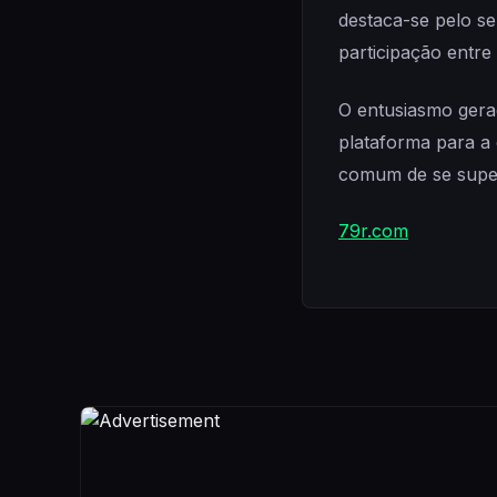
destaca-se pelo se
participação entre
O entusiasmo gera
plataforma para a 
comum de se super
79r.com