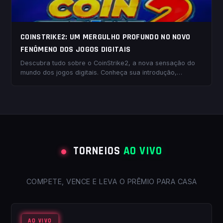
COINSTRIKE2: UM MERGULHO PROFUNDO NO NOVO
FENÔMENO DOS JOGOS DIGITAIS
Descubra tudo sobre o CoinStrike2, a nova sensação do
mundo dos jogos digitais. Conheça sua introdução,
descrição e regras.
TORNEIOS
AO VIVO
COMPETE, VENCE E LEVA O PRÊMIO PARA CASA
AO VIVO