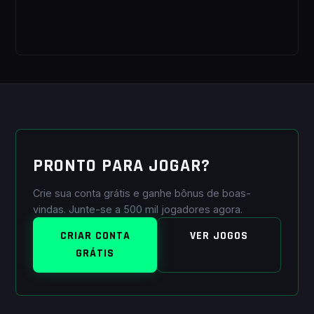
PRONTO PARA JOGAR?
Crie sua conta grátis e ganhe bônus de boas-
vindas. Junte-se a 500 mil jogadores agora.
CRIAR CONTA
VER JOGOS
GRÁTIS