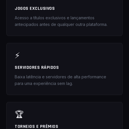
JOGOS EXCLUSIVOS
Acesso a títulos exclusivos e lançamentos
antecipados antes de qualquer outra plataforma.
⚡
SERVIDORES RÁPIDOS
Baixa latência e servidores de alta performance
para uma experiência sem lag.
🏆
TORNEIOS E PRÊMIOS