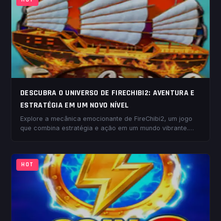
DESCUBRA O UNIVERSO DE FIRECHIBI2: AVENTURA E
ESTRATÉGIA EM UM NOVO NÍVEL
Explore a mecânica emocionante de FireChibi2, um jogo
que combina estratégia e ação em um mundo vibrante.
Conheça as regras e mergulhe em uma jornada épica.
HOT