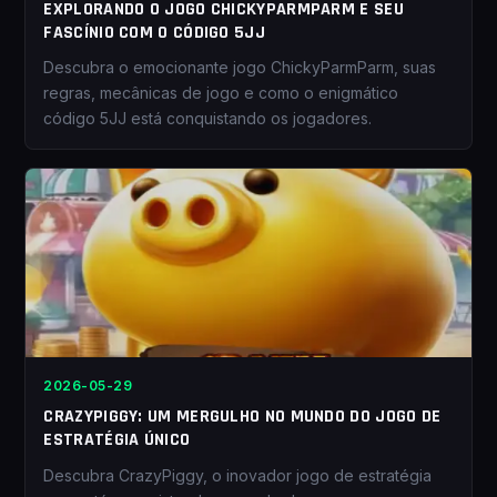
EXPLORANDO O JOGO CHICKYPARMPARM E SEU
FASCÍNIO COM O CÓDIGO 5JJ
Descubra o emocionante jogo ChickyParmParm, suas
regras, mecânicas de jogo e como o enigmático
código 5JJ está conquistando os jogadores.
2026-05-29
CRAZYPIGGY: UM MERGULHO NO MUNDO DO JOGO DE
ESTRATÉGIA ÚNICO
Descubra CrazyPiggy, o inovador jogo de estratégia