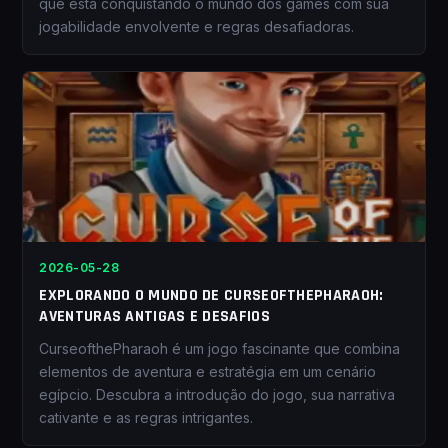
que está conquistando o mundo dos games com sua
jogabilidade envolvente e regras desafiadoras.
2026-05-28
EXPLORANDO O MUNDO DE CURSEOFTHEPHARAOH:
AVENTURAS ANTIGAS E DESAFIOS
CurseofthePharaoh é um jogo fascinante que combina
elementos de aventura e estratégia em um cenário
egípcio. Descubra a introdução do jogo, sua narrativa
cativante e as regras intrigantes.