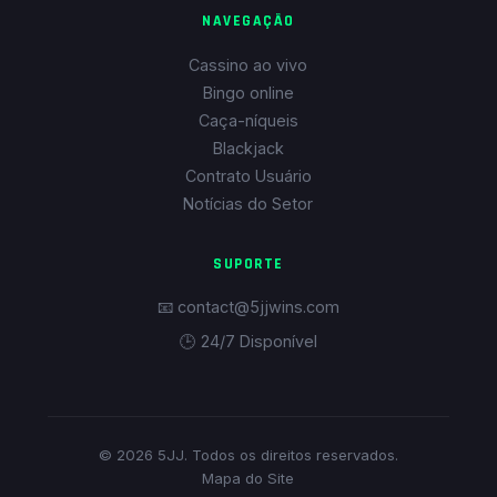
NAVEGAÇÃO
Cassino ao vivo
Bingo online
Caça-níqueis
Blackjack
Contrato Usuário
Notícias do Setor
SUPORTE
📧 contact@5jjwins.com
🕒 24/7 Disponível
© 2026 5JJ. Todos os direitos reservados.
Mapa do Site