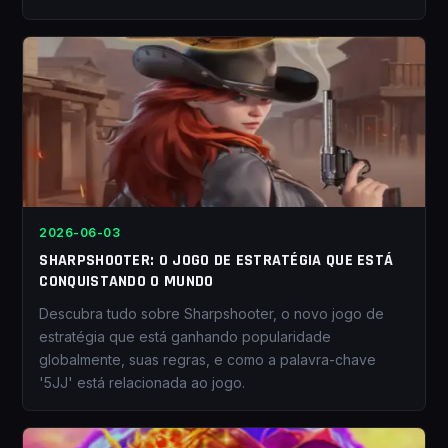
2026-06-03
SHARPSHOOTER: O JOGO DE ESTRATÉGIA QUE ESTÁ
CONQUISTANDO O MUNDO
Descubra tudo sobre Sharpshooter, o novo jogo de
estratégia que está ganhando popularidade
globalmente, suas regras, e como a palavra-chave
'5JJ' está relacionada ao jogo.