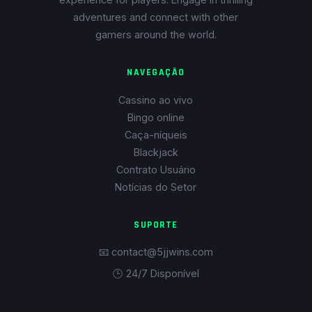
adventures and connect with other
gamers around the world.
NAVEGAÇÃO
Cassino ao vivo
Bingo online
Caça-níqueis
Blackjack
Contrato Usuário
Notícias do Setor
SUPORTE
📧 contact@5jjwins.com
🕒 24/7 Disponível