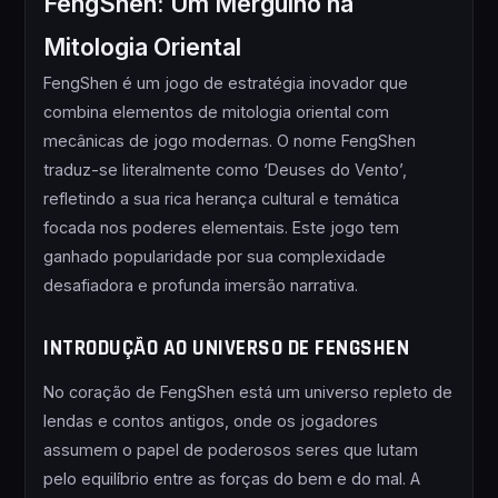
FengShen: Um Mergulho na
Mitologia Oriental
FengShen é um jogo de estratégia inovador que
combina elementos de mitologia oriental com
mecânicas de jogo modernas. O nome FengShen
traduz-se literalmente como ‘Deuses do Vento’,
refletindo a sua rica herança cultural e temática
focada nos poderes elementais. Este jogo tem
ganhado popularidade por sua complexidade
desafiadora e profunda imersão narrativa.
INTRODUÇÃO AO UNIVERSO DE FENGSHEN
No coração de FengShen está um universo repleto de
lendas e contos antigos, onde os jogadores
assumem o papel de poderosos seres que lutam
pelo equilíbrio entre as forças do bem e do mal. A