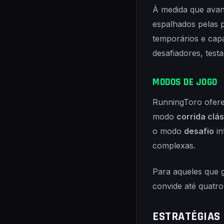
À medida que avan
espalhados pelas 
temporários e capa
desafiadores, test
MODOS DE JOGO
RunningToro ofere
modo
corrida clá
o modo
desafio
in
complexas.
Para aqueles que
convide até quatro
ESTRATÉGIAS