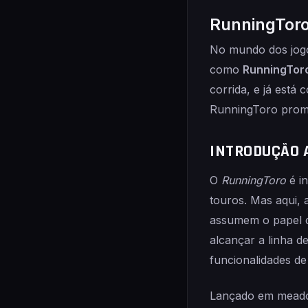
RunningToro
No mundo dos jogo
como
RunningTor
corrida, e já está
RunningToro prome
INTRODUÇÃO 
O
RunningToro
é in
touros. Mas aqui, 
assumem o papel d
alcançar a linha d
funcionalidades d
Lançado em meados