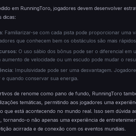
dido em RunningToro, jogadores devem desenvolver estratég
 dicas:
a
: Familiarizar-se com cada pista pode proporcionar uma 
gadores que conhecem bem os obstáculos são mais rápidos 
cursos
: O uso sábio dos bônus pode ser o diferencial em 
 aumento de velocidade ou um escudo pode mudar o resul
ência
: Impulsividade pode ser uma desvantagem. Jogador
 e quando conservar sua energia.
rtivos de renome como pano de fundo, RunningToro tamb
lizações temáticas, permitindo aos jogadores uma experiên
 o que está acontecendo no mundo real. Isso sem dúvida a
o, tornando-o não apenas uma experiência de entretenim
tição acirrada e de conexão com os eventos mundiais.