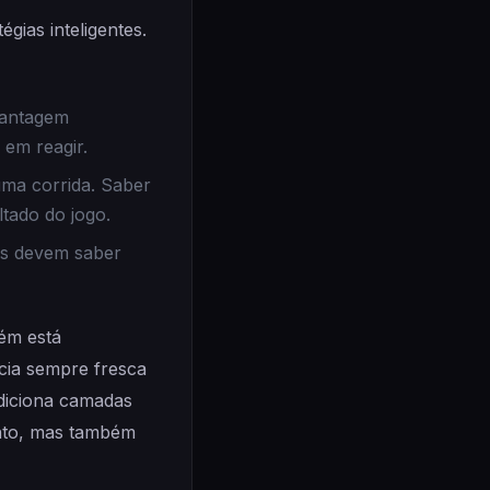
ias inteligentes.
vantagem
em reagir.
uma corrida. Saber
tado do jogo.
es devem saber
ém está
cia sempre fresca
diciona camadas
ento, mas também