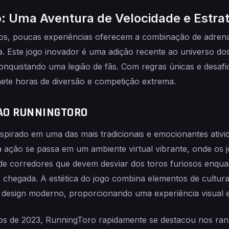
: Uma Aventura de Velocidade e Estrat
s, poucas experiências oferecem a combinação de adrenal
o
. Este jogo inovador é uma adição recente ao universo d
 conquistando uma legião de fãs. Com regras únicas e desaf
te horas de diversão e competição extrema.
AO RUNNINGTORO
spirado em uma das mais tradicionais e emocionantes ativid
a ação se passa em um ambiente virtual vibrante, onde os 
e corredores que devem desviar dos toros furiosos enqua
e chegada. A estética do jogo combina elementos de cultur
e design moderno, proporcionando uma experiência visual e
 de 2023, RunningToro rapidamente se destacou nos rank