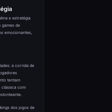
égia
ina e estratégia
os games de
ios emocionantes,
ades: a corrida de
jogadores
nto tentam
a clássica com
stonteante.
ings dos jogos de