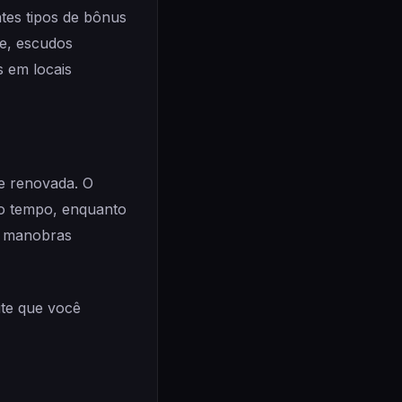
tes tipos de bônus
de, escudos
s em locais
e renovada. O
 o tempo, enquanto
té manobras
te que você