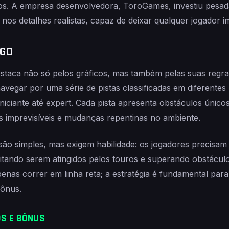
dos. A empresa desenvolvedora, ToroGames, investiu pesa
e nos detalhes realistas, capaz de deixar qualquer jogador 
OGO
staca não só pelos gráficos, mas também pelas suas regra
vegar por uma série de pistas classificadas em diferentes 
 iniciante até expert. Cada pista apresenta obstáculos únic
s imprevisíveis e mudanças repentinas no ambiente.
são simples, mas exigem habilidade: os jogadores precisam
vitando serem atingidos pelos touros e superando obstácul
penas correr em linha reta; a estratégia é fundamental para
bônus.
OS E BÔNUS