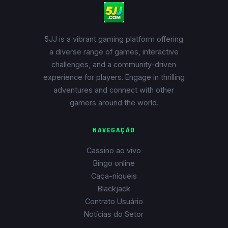
5JJ is a vibrant gaming platform offering
a diverse range of games, interactive
challenges, and a community-driven
experience for players. Engage in thrilling
adventures and connect with other
gamers around the world.
NAVEGAÇÃO
Cassino ao vivo
Bingo online
Caça-níqueis
Blackjack
Contrato Usuário
Notícias do Setor