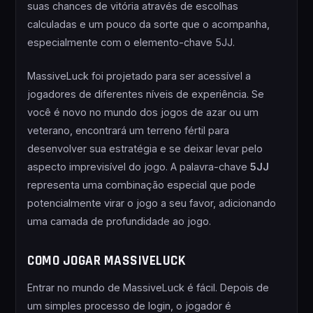
suas chances de vitória através de escolhas
calculadas e um pouco da sorte que o acompanha,
especialmente com o elemento-chave 5JJ.
MassiveLuck foi projetado para ser acessível a
jogadores de diferentes níveis de experiência. Se
você é novo no mundo dos jogos de azar ou um
veterano, encontrará um terreno fértil para
desenvolver sua estratégia e se deixar levar pelo
aspecto imprevisível do jogo. A palavra-chave
5JJ
representa uma combinação especial que pode
potencialmente virar o jogo a seu favor, adicionando
uma camada de profundidade ao jogo.
COMO JOGAR MASSIVELUCK
Entrar no mundo de MassiveLuck é fácil. Depois de
um simples processo de login, o jogador é