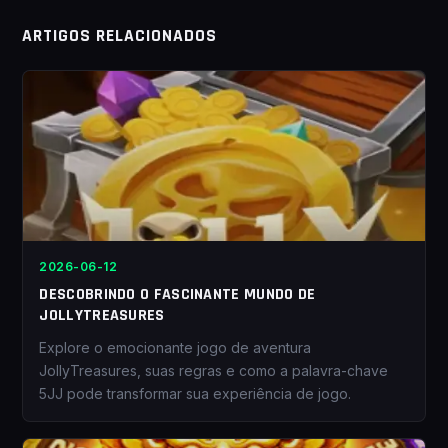
ARTIGOS RELACIONADOS
2026-06-12
DESCOBRINDO O FASCINANTE MUNDO DE
JOLLYTREASURES
Explore o emocionante jogo de aventura
JollyTreasures, suas regras e como a palavra-chave
5JJ pode transformar sua experiência de jogo.