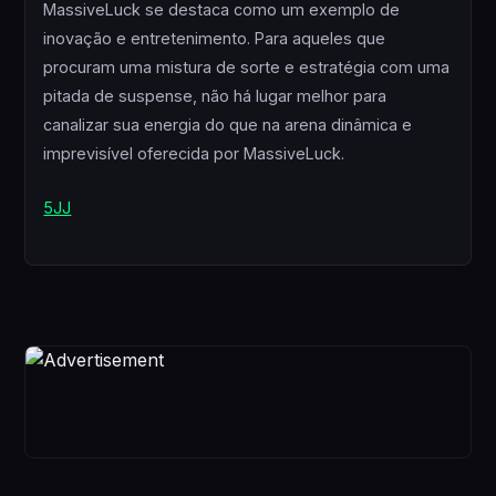
MassiveLuck se destaca como um exemplo de
inovação e entretenimento. Para aqueles que
procuram uma mistura de sorte e estratégia com uma
pitada de suspense, não há lugar melhor para
canalizar sua energia do que na arena dinâmica e
imprevisível oferecida por MassiveLuck.
5JJ