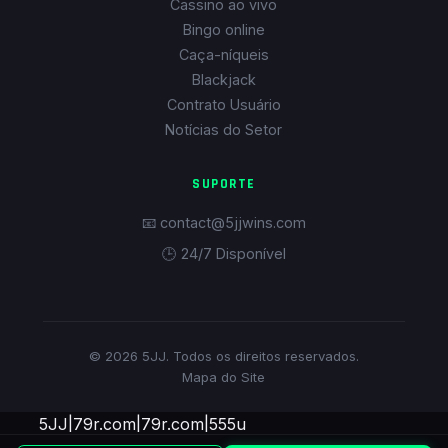
Cassino ao vivo
Bingo online
Caça-níqueis
Blackjack
Contrato Usuário
Notícias do Setor
SUPORTE
📧 contact@5jjwins.com
🕒 24/7 Disponível
© 2026 5JJ. Todos os direitos reservados.
Mapa do Site
5JJ
|
79r.com
|
79r.com
|
555u